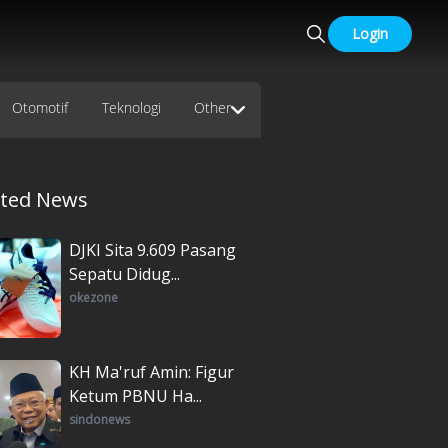
Login
Otomotif
Teknologi
Other
ated News
DJKI Sita 9.609 Pasang
Sepatu Didug...
okezone
KH Ma'ruf Amin: Figur
Ketum PBNU Ha...
sindonews