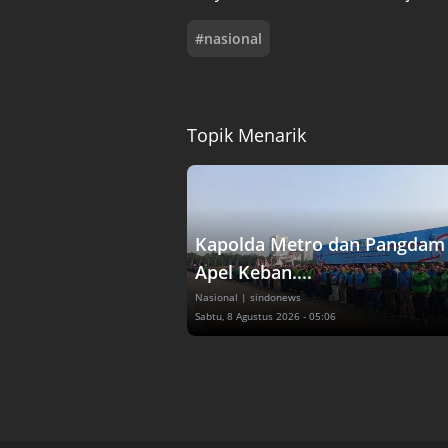
#
nasional
Topik Menarik
Kapolda Metro dan Pangdam 
Apel Keban....
Nasional
| sindonews
Sabtu, 8 Agustus 2026 - 05:06