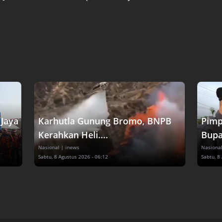
Jaya
Karhutla Gunung Bromo, BNPB
Pimp
Kerahkan Heli....
Bupat
Nasional
| inews
Nasiona
Sabtu, 8 Agustus 2026 - 06:12
Sabtu, 8