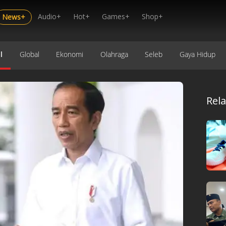
Audio+
Hot+
Games+
Shop+
News+
l
Global
Ekonomi
Olahraga
Seleb
Gaya Hidup
Rel