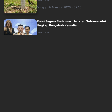
okezone
Minggu, 9 Agustus 2026 - 07:16
Polisi Segera Ekshumasi Jenazah Sutrimo untuk
Ungkap Penyebab Kematian
okezone
Minggu, 9 Agustus 2026 - 06:49
Cucu Pendiri NU Gus Salam hingga Pengasuh
Ponpes Tebuireng Gus Kikin Masuk Bursa ....
okezone
Minggu, 9 Agustus 2026 - 05:09
KPK Geledah 3 Lokasi di Bengkulu dan Rejang
Lebong, Sita Sejumlah Dokumen hingga ....
okezone
Minggu, 9 Agustus 2026 - 05:14