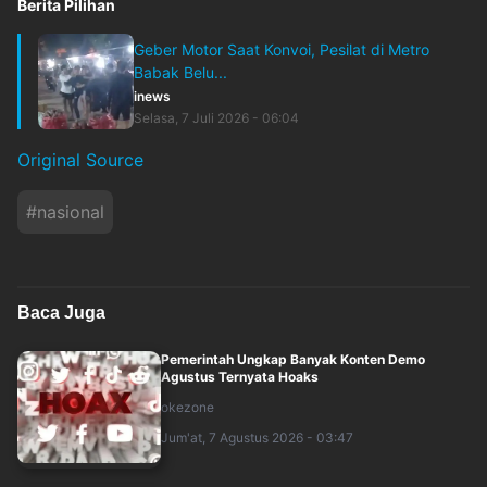
Berita Pilihan
Geber Motor Saat Konvoi, Pesilat di Metro
Babak Belu...
inews
Selasa, 7 Juli 2026 - 06:04
Original Source
#
nasional
Baca Juga
Pemerintah Ungkap Banyak Konten Demo
Agustus Ternyata Hoaks
okezone
Jum'at, 7 Agustus 2026 - 03:47