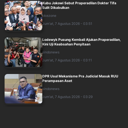
Kubu Jokowi Sebut Praperadilan Dokter Tifa
Sulit Dikabulkan
okezone
Jum'at, 7 Agustus 2026 - 03:51
Lodewyk Pusung Kembali Ajukan Praperadilan,
Kini Uji Keabsahan Penyitaan
sindonews
Jum'at, 7 Agustus 2026 - 03:11
DPR Usul Mekanisme Pra Judicial Masuk RUU
Perampasan Aset
sindonews
Jum'at, 7 Agustus 2026 - 03:29
9 Irjen Pol Dimutasi Kapolri pada Akhir Juli
2026, Berikut Namanya
sindonews