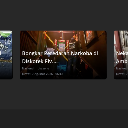
4
Bongkar Peredaran Narkoba di
Neka
Diskotek Fiv....
Ambul
Nasional
| okezone
Nasiona
Jum'at, 7 Agustus 2026 - 06:42
Jum'at, 