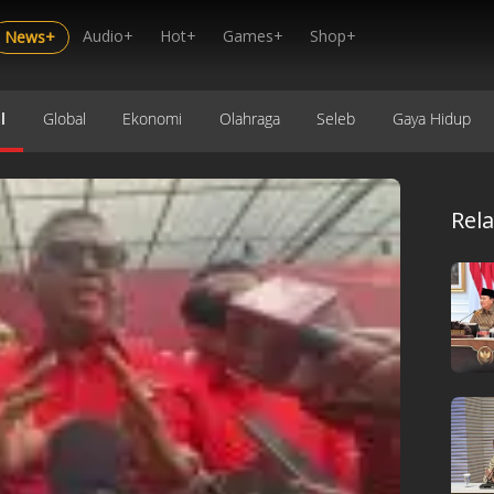
Audio+
Hot+
Games+
Shop+
News+
l
Global
Ekonomi
Olahraga
Seleb
Gaya Hidup
Rel