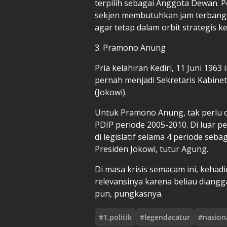
terpilih sebagai Anggota Dewan. 
sekjen membutuhkan jam terbang p
agar tetap dalam orbit strategis
3. Pramono Anung
Pria kelahiran Kediri, 11 Juni 1963
pernah menjadi Sekretaris Kabine
(Jokowi).
Untuk Pramono Anung, tak perlu d
PDIP periode 2005-2010. Di luar p
di legislatif selama 4 periode se
Presiden Jokowi, tutur Agung.
Di masa krisis semacam ini, keha
relevansinya karena beliau dian
pun, pungkasnya.
#
1.politik
#
legendacatur
#
nasion