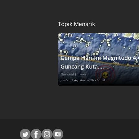
Topik Menarik
Gempa Hari Ini Magnitudo 4,
Guncang Kuta....
Nasional
| inews
Jum'at, 7 Agustus 2026 - 06:34