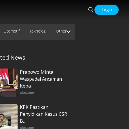
Login
Otomotif
Teknologi
Other
ated News
Prabowo Minta
Waspadai Ancaman
Keba...
okezone
KPK Pastikan
Penyidikan Kasus CSR
B...
okezone