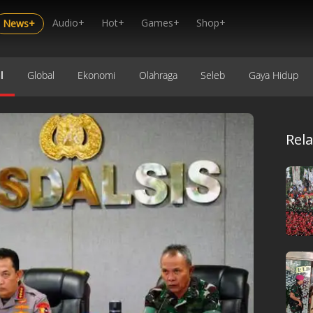
Audio+
Hot+
Games+
Shop+
News+
l
Global
Ekonomi
Olahraga
Seleb
Gaya Hidup
Rel