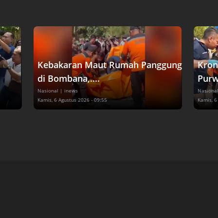
Kebakaran Maut Rumah Panggung
Kron
di Bombana,....
Purw
Nasional
| inews
Nasiona
Kamis, 6 Agustus 2026 - 09:55
Kamis, 6