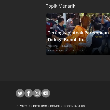
Topik Menarik
Terungkap! Anak Perempuan
Diduga Bunuh Ib....
Nasional
| inews
Kamis, 6 Agustus 2026 - 10:12
PRIVACY POLICY
TERMS & CONDITIONS
CONTACT US