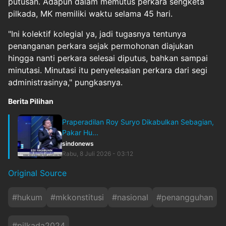
putusan. Adapun dalam memutus perkara sengketa
pilkada, MK memiliki waktu selama 45 hari.
"Ini kolektif kolegial ya, jadi tugasnya tentunya
penanganan perkara sejak permohonan diajukan
hingga nanti perkara selesai diputus, bahkan sampai
minutasi. Minutasi itu penyelesaian perkara dari segi
administrasinya," pungkasnya.
Berita Pilihan
Praperadilan Roy Suryo Dikabulkan Sebagian,
Pakar Hu...
sindonews
Rabu, 8 Juli 2026 - 03:12
Original Source
#
hukum
#
mkkonstitusi
#
nasional
#
penangguhan
#
pilkada2024