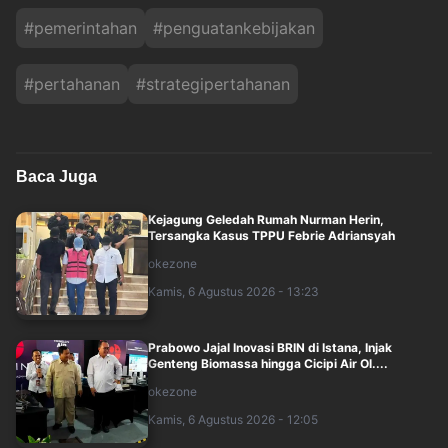
#
pemerintahan
#
penguatankebijakan
#
pertahanan
#
strategipertahanan
Baca Juga
Kejagung Geledah Rumah Nurman Herin,
Tersangka Kasus TPPU Febrie Adriansyah
okezone
Kamis, 6 Agustus 2026 - 13:23
Prabowo Jajal Inovasi BRIN di Istana, Injak
Genteng Biomassa hingga Cicipi Air Ol....
okezone
Kamis, 6 Agustus 2026 - 12:05