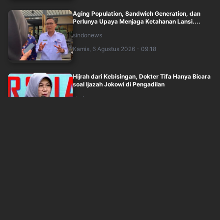
Aging Population, Sandwich Generation, dan
Perlunya Upaya Menjaga Ketahanan Lansi....
sindonews
Kamis, 6 Agustus 2026 - 09:18
Hijrah dari Kebisingan, Dokter Tifa Hanya Bicara
soal Ijazah Jokowi di Pengadilan
sindonews
Kamis, 6 Agustus 2026 - 09:29
BRIN Ungkap Potensi Uranium di Indonesia
Capai 89 Ribu Ton
sindonews
Kamis, 6 Agustus 2026 - 10:13
Mensesneg Tegaskan Tak Ada Surpres
Pergantian Kapolri!