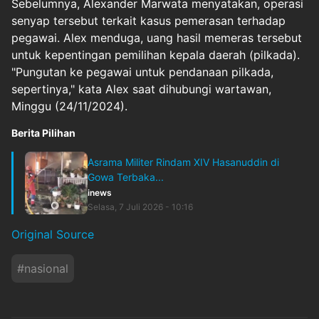
Sebelumnya, Alexander Marwata menyatakan, operasi
senyap tersebut terkait kasus pemerasan terhadap
pegawai. Alex menduga, uang hasil memeras tersebut
untuk kepentingan pemilihan kepala daerah (pilkada).
"Pungutan ke pegawai untuk pendanaan pilkada,
sepertinya," kata Alex saat dihubungi wartawan,
Minggu (24/11/2024).
Berita Pilihan
Asrama Militer Rindam XIV Hasanuddin di
Gowa Terbaka...
inews
Selasa, 7 Juli 2026 - 10:16
Original Source
#
nasional