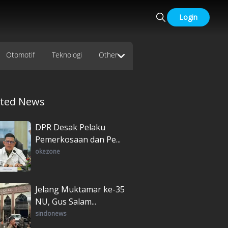
Login
Otomotif
Teknologi
Other
ated News
DPR Desak Pelaku
Pemerkosaan dan Pe...
okezone
Jelang Muktamar ke-35
NU, Gus Salam...
sindonews