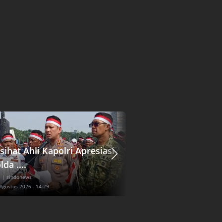
sihat Ahli Kapolri Apresiasi
Komisi Fatwa MUI:
da ....
Berpakaian Wanita 
l
| sindonews
Nasional
| sindonews
 Agustus 2026 - 14:29
Sabtu, 8 Agustus 2026 - 14:01