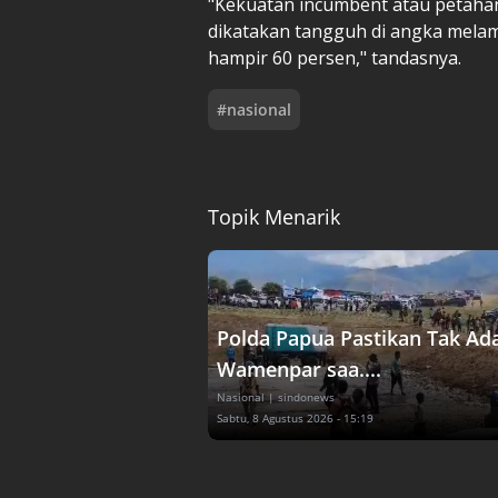
"Kekuatan incumbent atau petahan
dikatakan tangguh di angka melamp
hampir 60 persen," tandasnya.
#
nasional
Topik Menarik
Polda Papua Pastikan Tak Ad
Wamenpar saa....
Nasional
| sindonews
Sabtu, 8 Agustus 2026 - 15:19