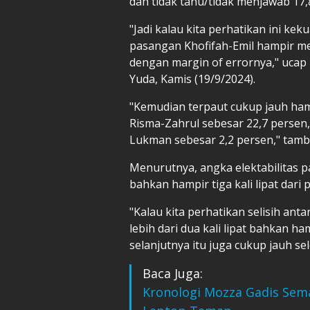
dan tidak tahu/tidak menjawab 17,
"Jadi kalau kita perhatikan ini k
pasangan Khofifah-Emil hampir m
dengan margin of errornya," ucap 
Yuda, Kamis (19/9/2024).
"Kemudian terpaut cukup jauh ham
Risma-Zahrul sebesar 22,7 persen,
Lukman sebesar 2,2 persen," tam
Menurutnya, angka elektabilitas p
bahkan hampir tiga kali lipat dari
"Kalau kita perhatikan selisih ant
lebih dari dua kali lipat bahkan ha
selanjutnya itu juga cukup jauh se
Baca Juga:
Kronologi Mozza Gadis Sema