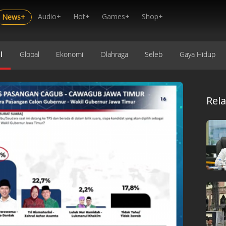
Audio+
Hot+
Games+
Shop+
News+
l
Global
Ekonomi
Olahraga
Seleb
Gaya Hidup
Rel