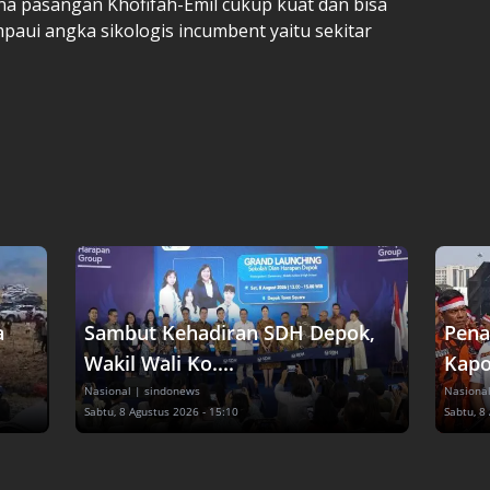
a pasangan Khofifah-Emil cukup kuat dan bisa
aui angka sikologis incumbent yaitu sekitar
a
Sambut Kehadiran SDH Depok,
Pena
Wakil Wali Ko....
Kapol
Nasional
| sindonews
Nasiona
Sabtu, 8 Agustus 2026 - 15:10
Sabtu, 8