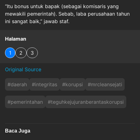
“Itu bonus untuk bapak (sebagai komisaris yang
mewakili pemerintah). Sebab, laba perusahaan tahun
ini sangat baik,” jawab staf.
Halaman
1
2
3
Original Source
#
daerah
#
integritas
#
korupsi
#
mrcleansejati
#
pemerintahan
#
teguhkejujuranberantaskorupsi
Baca Juga