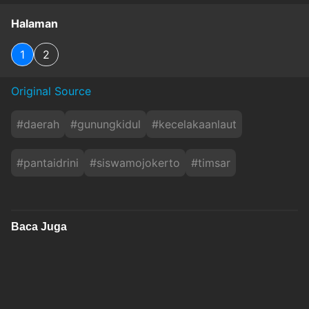
Halaman
1
2
Original Source
#
daerah
#
gunungkidul
#
kecelakaanlaut
#
pantaidrini
#
siswamojokerto
#
timsar
Baca Juga
Terungkap! Pemilik Senpi di Sekolah Swasta
Jaksel Ternyata Direktur Perusahaan Im....
sindonews
Sabtu, 8 Agustus 2026 - 03:13