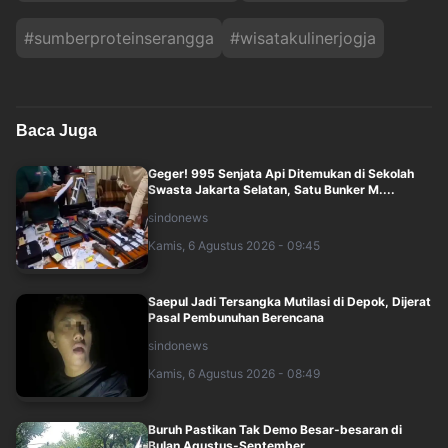
#
sumberproteinserangga
#
wisatakulinerjogja
Baca Juga
Geger! 995 Senjata Api Ditemukan di Sekolah
Swasta Jakarta Selatan, Satu Bunker M....
sindonews
Kamis, 6 Agustus 2026 - 09:45
Saepul Jadi Tersangka Mutilasi di Depok, Dijerat
Pasal Pembunuhan Berencana
sindonews
Kamis, 6 Agustus 2026 - 08:49
Buruh Pastikan Tak Demo Besar-besaran di
Bulan Agustus-September