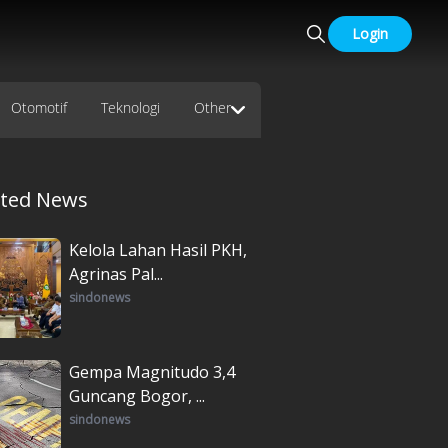
Login
Otomotif
Teknologi
Other
ated News
Kelola Lahan Hasil PKH,
Agrinas Pal...
sindonews
Gempa Magnitudo 3,4
Guncang Bogor, ...
sindonews