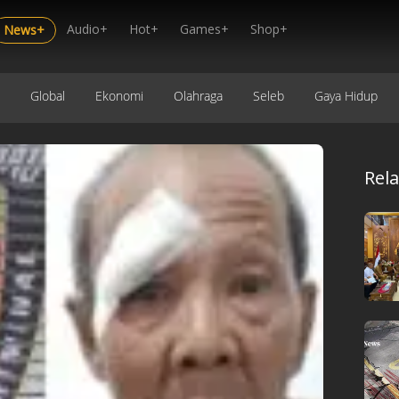
Audio+
Hot+
Games+
Shop+
News+
Global
Ekonomi
Olahraga
Seleb
Gaya Hidup
Rel