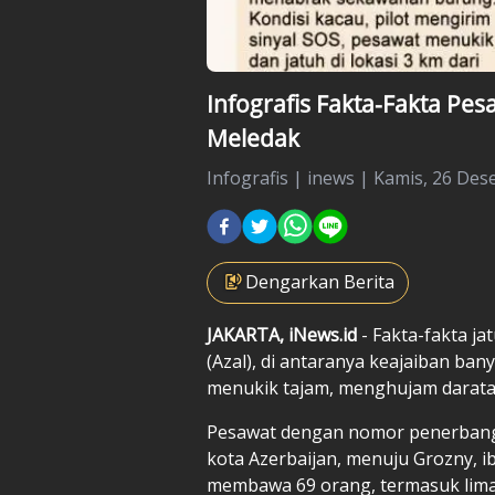
Infografis Fakta-Fakta Pes
Meledak
Infografis
|
inews |
Kamis, 26 Des
Dengarkan Berita
JAKARTA, iNews.id
- Fakta-fakta j
(Azal), di antaranya keajaiban b
menukik tajam, menghujam daratan
Pesawat dengan nomor penerbangan
kota Azerbaijan, menuju Grozny, i
membawa 69 orang, termasuk lima k