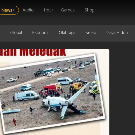
Audio+
Hot+
Games+
Shop+
News+
Global
Ekonomi
Olahraga
Seleb
Gaya Hidup