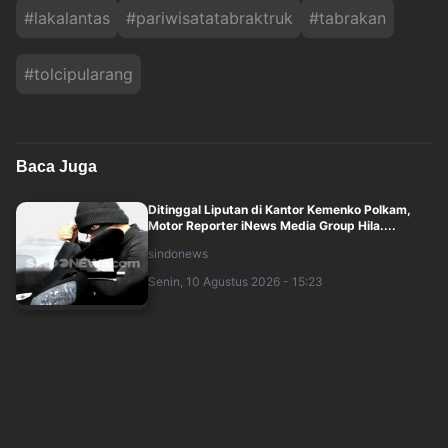
#
lakalantas
#
pariwisatatabraktruk
#
tabrakan
#
tolcipularang
Baca Juga
Ditinggal Liputan di Kantor Kemenko Polkam,
Motor Reporter iNews Media Group Hila....
sindonews
Senin, 10 Agustus 2026 - 15:23
PLN Ubah Bengkel SMK Dinamika Jakarta Jadi
Tempat Pengembangan Kendaraan Listrik
sindonews
Senin, 10 Agustus 2026 - 16:00