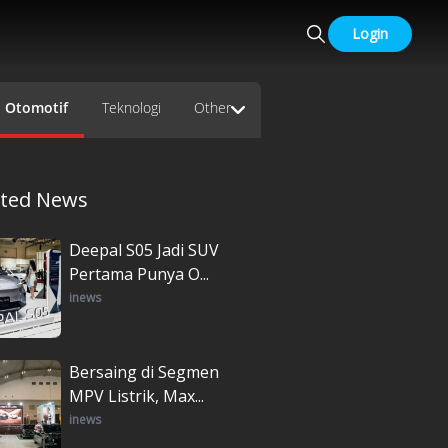
Login
Otomotif
Teknologi
Other
ated News
Deepal S05 Jadi SUV
Pertama Punya O...
inews
Bersaing di Segmen
MPV Listrik, Max...
inews