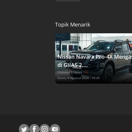
Topik Menarik
Nissan Navara Pro-4X Menga
di GIIAS 2....
Otomotif
| inews
Kamis, 6 Agustus 2026 - 10:20