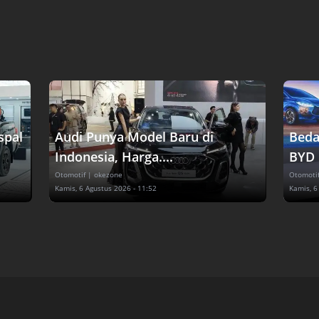
spal
Audi Punya Model Baru di
Beda
Indonesia, Harga....
BYD 
Otomotif
| okezone
Otomoti
Kamis, 6 Agustus 2026 - 11:52
Kamis, 6