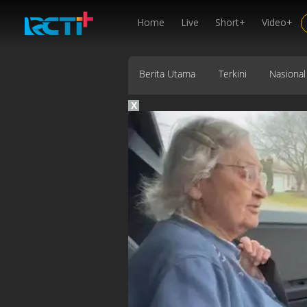
Home
Live
Short+
Video+
Berita Utama
Terkini
Nasional
X