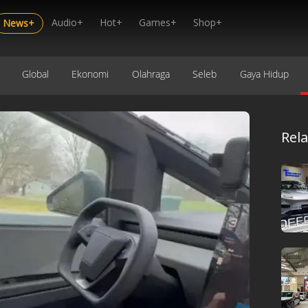
Audio+
Hot+
Games+
Shop+
News+
Global
Ekonomi
Olahraga
Seleb
Gaya Hidup
Rel