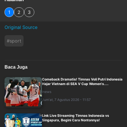
1
2
3
Original Source
#
sport
Baca Juga
Comeback Dramatis! Timnas Voli Putri Indonesia
Hajar Vietnam di SEA V Cup Women's....
inews
Jum'at, 7 Agustus 2026 - 11:57
Link Live Streaming Timnas Indonesia vs
Singapura, Begini Cara Nontonnya!