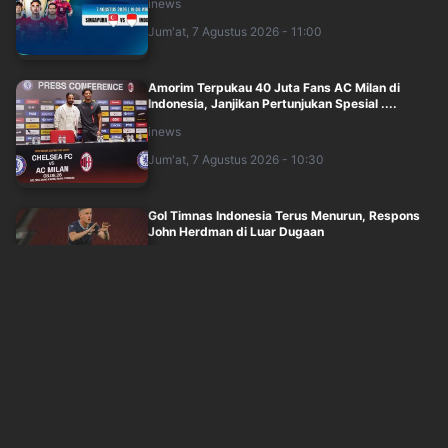
inews
Jum'at, 7 Agustus 2026 - 11:00
Amorim Terpukau 40 Juta Fans AC Milan di
Indonesia, Janjikan Pertunjukan Spesial ....
inews
Jum'at, 7 Agustus 2026 - 10:30
Gol Timnas Indonesia Terus Menurun, Respons
John Herdman di Luar Dugaan
inews
Jum'at, 7 Agustus 2026 - 09:45
John Herdman Kirim Ancaman jelang Timnas
Indonesia vs Singapura: Kami Terluka dan....
inews
Jum'at, 7 Agustus 2026 - 09:00