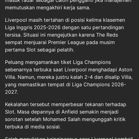
masuk radar sebagai calon pengganti jika manajemen
memutuskan mengakhiri kerja sama.
Liverpool masih tertahan di posisi kelima klasemen
Liga Inggris 2025-2026 dengan satu pertandingan
tersisa. Situasi ini mengejutkan karena The Reds
sempat menjuarai Premier League pada musim
pertama Slot sebagai pelatih.
Peluang mengamankan tiket Liga Champions
sebenarnya terbuka saat Liverpool menghadapi Aston
Villa. Namun, mereka justru kalah 2-4 dan disalip Villa,
yang memastikan tempat di Liga Champions 2026-
2027.
Kekalahan tersebut memperbesar tekanan terhadap
Slot. Masa depannya di Anfield semakin menjadi
sorotan setelah Mohamed Salah mengunggah kritik
terbuka di media sosial.