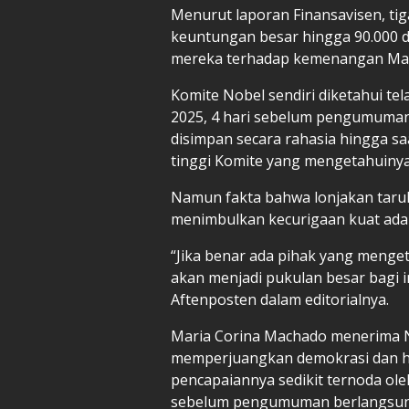
Menurut laporan Finansavisen, ti
keuntungan besar hingga 90.000 dol
mereka terhadap kemenangan Mac
Komite Nobel sendiri diketahui t
2025, 4 hari sebelum pengumuman 
disimpan secara rahasia hingga s
tinggi Komite yang mengetahuinya
Namun fakta bahwa lonjakan taru
menimbulkan kecurigaan kuat ada
“Jika benar ada pihak yang menge
akan menjadi pukulan besar bagi i
Aftenposten dalam editorialnya.
Maria Corina Machado menerima N
memperjuangkan demokrasi dan ha
pencapaiannya sedikit ternoda ole
sebelum pengumuman berlangsun