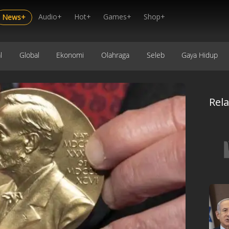
Audio+
Hot+
Games+
Shop+
News+
l
Global
Ekonomi
Olahraga
Seleb
Gaya Hidup
Rel