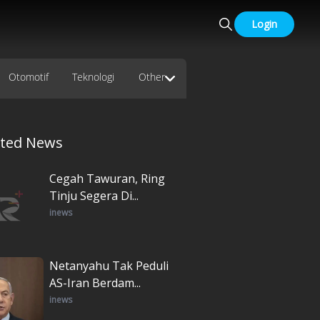
Login
Otomotif
Teknologi
Other
ated News
Cegah Tawuran, Ring
Tinju Segera Di...
inews
Netanyahu Tak Peduli
AS-Iran Berdam...
inews