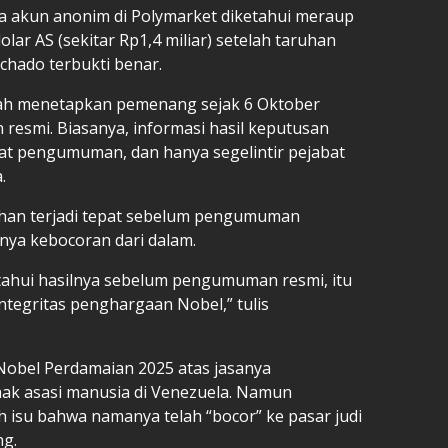
ga akun anonim di Polymarket diketahui meraup
ar AS (sekitar Rp1,4 miliar) setelah taruhan
hado terbukti benar.
elah menetapkan pemenang sejak 6 Oktober
resmi. Biasanya, informasi hasil keputusan
aat pengumuman, dan hanya segelintir pejabat
.
han terjadi tepat sebelum pengumuman
nya kebocoran dari dalam.
tahui hasilnya sebelum pengumuman resmi, itu
ntegritas penghargaan Nobel,” tulis
obel Perdamaian 2025 atas jasanya
k asasi manusia di Venezuela. Namun
h isu bahwa namanya telah “bocor” ke pasar judi
g.