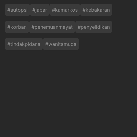
#
autopsi
#
jabar
#
kamarkos
#
kebakaran
#
korban
#
penemuanmayat
#
penyelidikan
#
tindakpidana
#
wanitamuda
Baca Juga
Indonesia Angkat Koper dari Piala AFF 2026
usai Ditahan Imbang Singapura 1-1
inews
Jum'at, 7 Agustus 2026 - 15:10