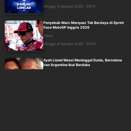
Minggu, 9 Agustus 2026 - 06:15
Penyebab Marc Marquez Tak Berdaya di Sprint
Race MotoGP Inggris 2026
inews
Minggu, 9 Agustus 2026 - 05:00
Ayah Lionel Messi Meninggal Dunia, Barcelona
dan Argentina Ikut Berduka
inews
Minggu, 9 Agustus 2026 - 04:16
Piala AFF Mengecewakan, John Herdman
Turunkan Kevin Diks dan Jay Idzes di FIFA AS....
inews
Minggu, 9 Agustus 2026 - 03:45