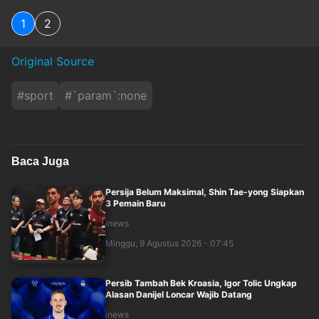
1
2
Original Source
#
sport
#
`param`:none
Baca Juga
Persija Belum Maksimal, Shin Tae-yong Siapkan
3 Pemain Baru
inews
Minggu, 9 Agustus 2026 - 07:45
Persib Tambah Bek Kroasia, Igor Tolic Ungkap
Alasan Danijel Loncar Wajib Datang
inews