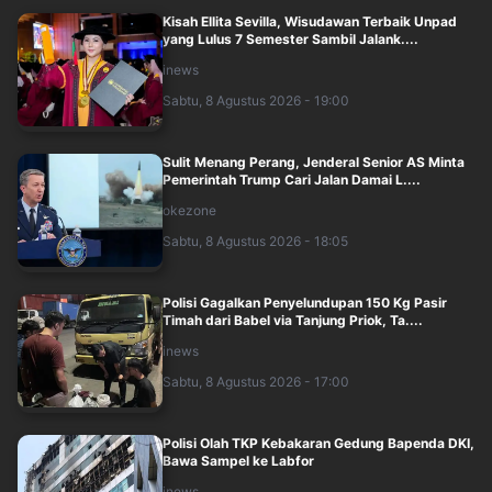
Kisah Ellita Sevilla, Wisudawan Terbaik Unpad
yang Lulus 7 Semester Sambil Jalank....
inews
Sabtu, 8 Agustus 2026 - 19:00
Sulit Menang Perang, Jenderal Senior AS Minta
Pemerintah Trump Cari Jalan Damai L....
okezone
Sabtu, 8 Agustus 2026 - 18:05
Polisi Gagalkan Penyelundupan 150 Kg Pasir
Timah dari Babel via Tanjung Priok, Ta....
inews
Sabtu, 8 Agustus 2026 - 17:00
Polisi Olah TKP Kebakaran Gedung Bapenda DKI,
Bawa Sampel ke Labfor
inews