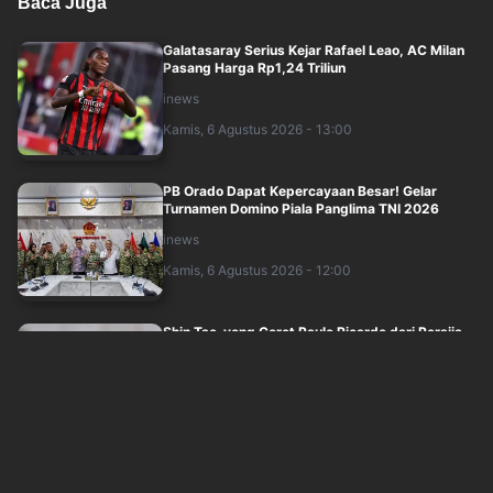
Baca Juga
Galatasaray Serius Kejar Rafael Leao, AC Milan
Pasang Harga Rp1,24 Triliun
inews
Kamis, 6 Agustus 2026 - 13:00
PB Orado Dapat Kepercayaan Besar! Gelar
Turnamen Domino Piala Panglima TNI 2026
inews
Kamis, 6 Agustus 2026 - 12:00
Shin Tae-yong Coret Paulo Ricardo dari Persija,
Bek Brasil Merapat ke Klub Promos....
inews
Kamis, 6 Agustus 2026 - 11:00
Persija Sabet Peringkat 3 Piala Presiden 2026
usai Hajar Arema FC