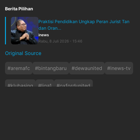
Berita Pilihan
Praktisi Pendidikan Ungkap Peran Jurist Tan
dan Oran...
inews
Rabu, 8 Juli 2026 - 15:46
Original Source
#
aremafc
#
bintangbaru
#
dewaunited
#
inews-tv
#
klubasing
#
liga1
#
oxfordunited
#
persibbandung
#
portfc