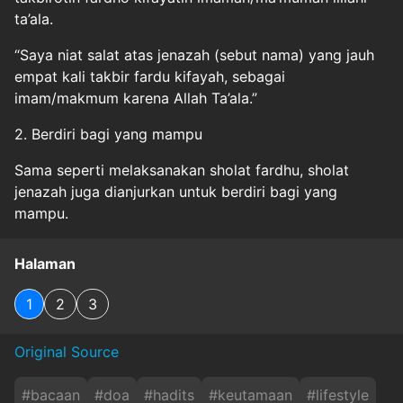
ta’ala.
“Saya niat salat atas jenazah (sebut nama) yang jauh
empat kali takbir fardu kifayah, sebagai
imam/makmum karena Allah Ta’ala.”
2. Berdiri bagi yang mampu
Sama seperti melaksanakan sholat fardhu, sholat
jenazah juga dianjurkan untuk berdiri bagi yang
mampu.
Halaman
1
2
3
Original Source
#
bacaan
#
doa
#
hadits
#
keutamaan
#
lifestyle