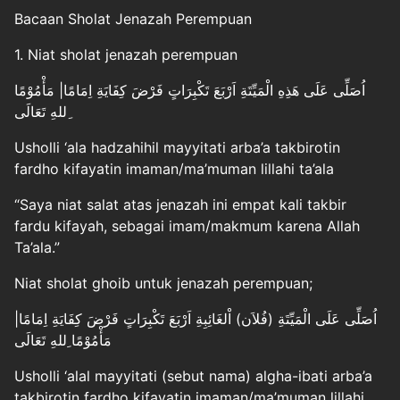
Bacaan Sholat Jenazah Perempuan
1. Niat sholat jenazah perempuan
اُصَلِّى عَلَى هَذِهِ الْمَيِّتَةِ اَرْبَعَ تَكْبِرَاتٍ فَرْضَ كِفَايَةِ اِمَامًا| مَأْمُوْمًا
ِللهِ تَعَالَى
Usholli ‘ala hadzahihil mayyitati arba’a takbirotin
fardho kifayatin imaman/ma’muman lillahi ta’ala
“Saya niat salat atas jenazah ini empat kali takbir
fardu kifayah, sebagai imam/makmum karena Allah
Ta’ala.”
Niat sholat ghoib untuk jenazah perempuan;
اُصَلِّى عَلَى الْمَيِّتَةِ (فُلاَن) اْلغَائِبِةِ اَرْبَعَ تَكْبِرَاتٍ فَرْضَ كِفَايَةِ اِمَامًا|
مَأْمُوْمًا ِللهِ تَعَالَى
Usholli ‘alal mayyitati (sebut nama) algha-ibati arba’a
takbirotin fardho kifayatin imaman/ma’muman lillahi