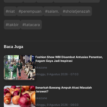
#
niat
#
perempuan
#
salam.
#
sholatjenazah
#
takbir
#
tatacara
Baca Juga
Fashion Show WBI Disambut Antusias Penonton,
Ragam Gaya Jadi Inspirasi
okezone
Minggu, 9 Agustus 2026 - 07:03
Benarkah Bawang Ampuh Atasi Masalah
Jerawat?
okezone
Minggu, 9 Agustus 2026 - 06:03