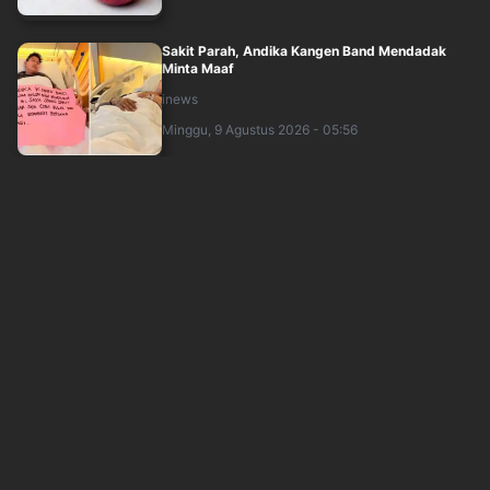
Sakit Parah, Andika Kangen Band Mendadak
Minta Maaf
inews
Minggu, 9 Agustus 2026 - 05:56
Andika Kangen Band Sakit Parah, Dodhy:
Sangat Memprihatinkan
inews
Minggu, 9 Agustus 2026 - 05:19
Wali Guncang The Sounds Project 2026, Ribuan
Penonton Ikut Bernyanyi
sindonews
Minggu, 9 Agustus 2026 - 02:49
Neck Deep Bikin The Sounds Project 2026
Bergemuruh, Penontn Kompak Nyanyi Bareng