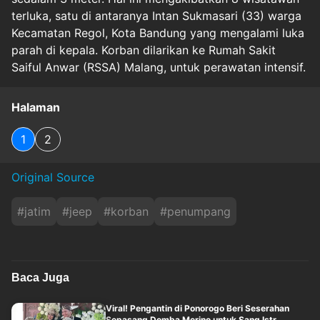
terluka, satu di antaranya Intan Sukmasari (33) warga
Kecamatan Regol, Kota Bandung yang mengalami luka
parah di kepala. Korban dilarikan ke Rumah Sakit
Saiful Anwar (RSSA) Malang, untuk perawatan intensif.
Halaman
1
2
Original Source
#
jatim
#
jeep
#
korban
#
penumpang
Baca Juga
Viral! Pengantin di Ponorogo Beri Seserahan
Sepasang Domba Merino untuk Sang Istr....