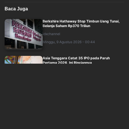
Baca Juga
Berkshire Hathaway Stop Timbun Uang Tunai,
Belanja Saham Rp370 Triliun
idxchannel
Minggu, 9 Agustus 2026 - 00:44
Asia Tenggara Catat 35 IPO pada Paruh
Pertama 2026, Ini Rinciannya
idxchannel
Minggu, 9 Agustus 2026 - 00:14
IHSG Pekan Depan Masih Berpeluang Menguat,
Cermati Analisa Saham-Saham Berikut
idxchannel
Sabtu, 8 Agustus 2026 - 23:14