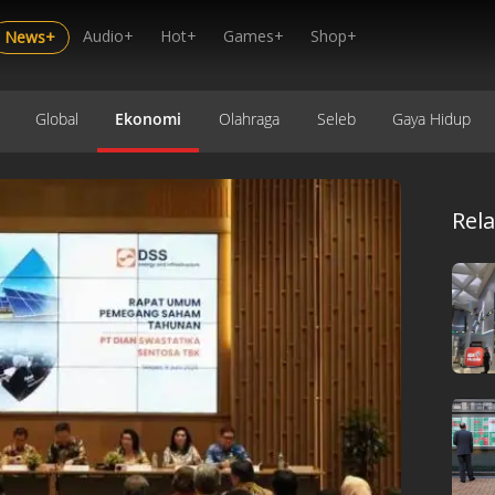
Audio+
Hot+
Games+
Shop+
News+
Global
Ekonomi
Olahraga
Seleb
Gaya Hidup
Rel