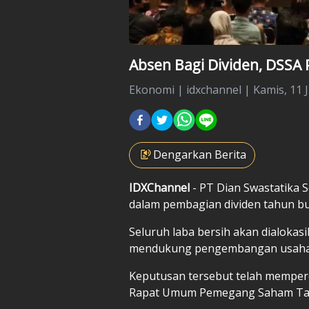
Absen Bagi Dividen, DSSA
Ekonomi
|
idxchannel |
Kamis, 11 J
Dengarkan Berita
IDXChannel
- PT Dian Swastatika
dalam pembagian dividen tahun b
Seluruh laba bersih akan dialok
mendukung pengembangan usaha
Keputusan tersebut telah mempe
Rapat Umum Pemegang Saham Tahu