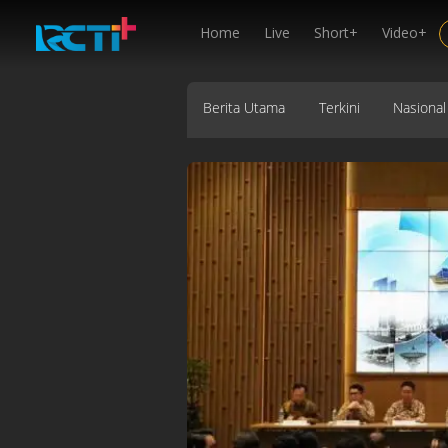
Home
Live
Short+
Video+
Berita Utama
Terkini
Nasional