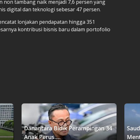
n non tambang naik menjadi 7,6 persen yang
nis digital dan teknologi sebesar 47 persen.
encatat lonjakan pendapatan hingga 351
arnya kontribusi bisnis baru dalam portofolio
Danantara Bidik Perampingan 34
Saud
Anak Perus....
Menta