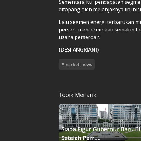
Sementara itu, pendapatan segme
ditopang oleh melonjaknya lini bis
Lalu segmen energi terbarukan m
persen, mencerminkan semakin bes
usaha perseroan.
(DESI ANGRIANI)
#
market-news
Topik Menarik
Siapa Figur Gubernur Baru BI
Setelah Perr....