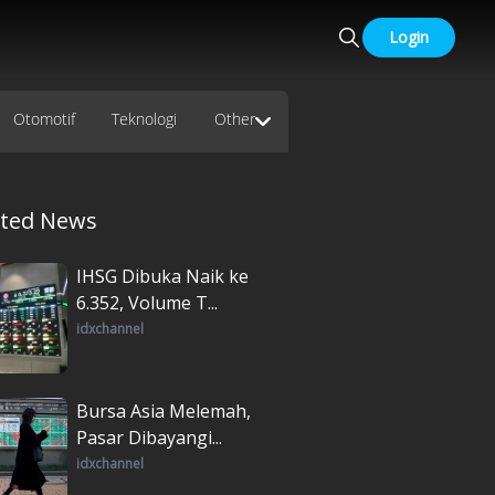
Login
Otomotif
Teknologi
Other
ated News
IHSG Dibuka Naik ke
6.352, Volume T...
idxchannel
Bursa Asia Melemah,
Pasar Dibayangi...
idxchannel