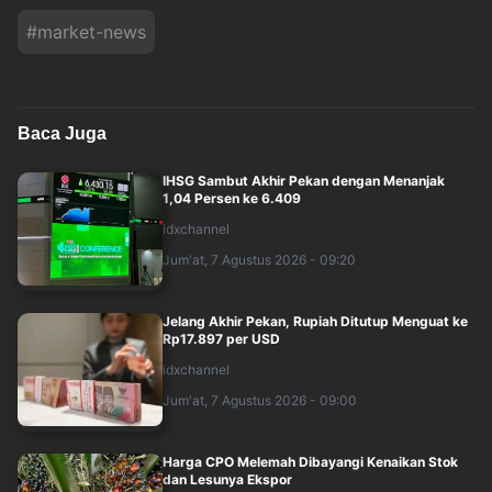
#
market-news
Baca Juga
IHSG Sambut Akhir Pekan dengan Menanjak
1,04 Persen ke 6.409
idxchannel
Jum'at, 7 Agustus 2026 - 09:20
Jelang Akhir Pekan, Rupiah Ditutup Menguat ke
Rp17.897 per USD
idxchannel
Jum'at, 7 Agustus 2026 - 09:00
Harga CPO Melemah Dibayangi Kenaikan Stok
dan Lesunya Ekspor