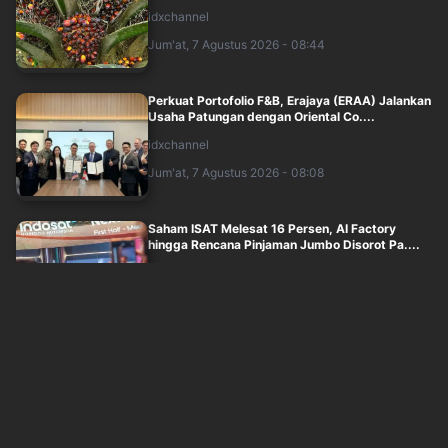
idxchannel
Jum'at, 7 Agustus 2026 - 08:44
Perkuat Portofolio F&B, Erajaya (ERAA) Jalankan
Usaha Patungan dengan Oriental Co....
idxchannel
Jum'at, 7 Agustus 2026 - 08:08
Saham ISAT Melesat 16 Persen, AI Factory
hingga Rencana Pinjaman Jumbo Disorot Pa....
idxchannel
Jum'at, 7 Agustus 2026 - 07:54
Emas Kelolaan Ekosistem Bullion Capai 150 Ton,
Baru BSI (BRIS) dan Pegadaian Kant....
idxchannel
Jum'at, 7 Agustus 2026 - 05:40