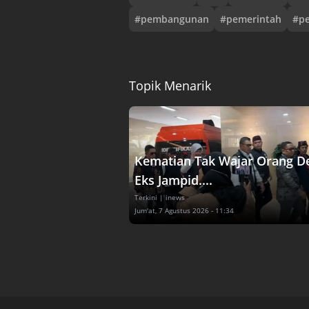
#
pembangunan
#
pemerintah
#
p
Topik Menarik
Kematian Tak Wajar Orang D
Eks Jampid....
Terkini
| inews
Jum'at, 7 Agustus 2026 - 11:34