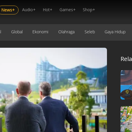
Audio+
Hot+
Games+
Shop+
News+
l
Global
Ekonomi
Olahraga
Seleb
Gaya Hidup
Rel