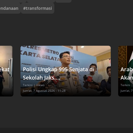
endanaan
#
transformasi
ekat
Polisi Ungkap 995 Senjata di
Arab
Sekolah Jaks....
Akan
Terkini
| inews
Terkini
|
Jum'at, 7 Agustus 2026 - 11:28
Jum'at, 