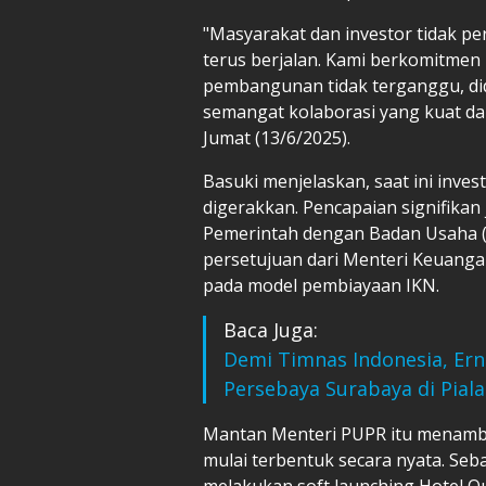
"Masyarakat dan investor tidak p
terus berjalan. Kami berkomitmen
pembangunan tidak terganggu, di
semangat kolaborasi yang kuat dar
Jumat (13/6/2025).
Basuki menjelaskan, saat ini investa
digerakkan. Pencapaian signifikan
Pemerintah dengan Badan Usaha (
persetujuan dari Menteri Keuang
pada model pembiayaan IKN.
Baca Juga:
Demi Timnas Indonesia, Ern
Persebaya Surabaya di Piala
Mantan Menteri PUPR itu menamba
mulai terbentuk secara nyata. Seba
melakukan soft launching Hotel Qub