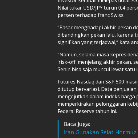
Investor kembali melepas dolar A
Nilai tukar USD/JPY turun 0,4 per
persen terhadap franc Swiss.
“Pasar menghadapi akhir pekan den
dibandingkan pekan lalu, karena t
signifikan yang terjadwal,” kata ana
“Namun, selama masa kepresidena
‘risk-off’ menjelang akhir pekan,
Senin bisa saja muncul lewat satu 
Futures Nasdaq dan S&P 500 masin
ditutup bervariasi. Data penjualan
mengejutkan dalam indeks harga 
memperkirakan pelonggaran kebija
Federal Reserve tahun ini.
Baca Juga:
Iran Gunakan Selat Hormuz 