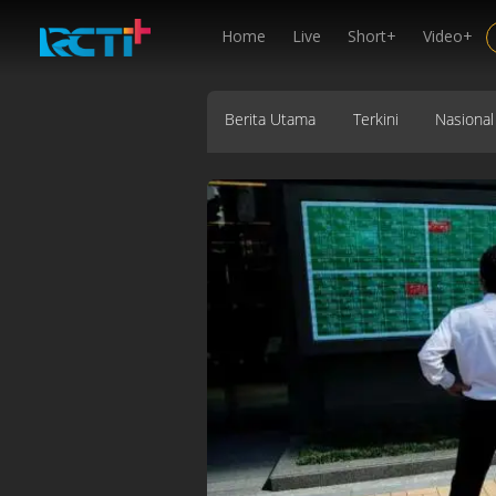
Home
Live
Short+
Video+
Berita Utama
Terkini
Nasional