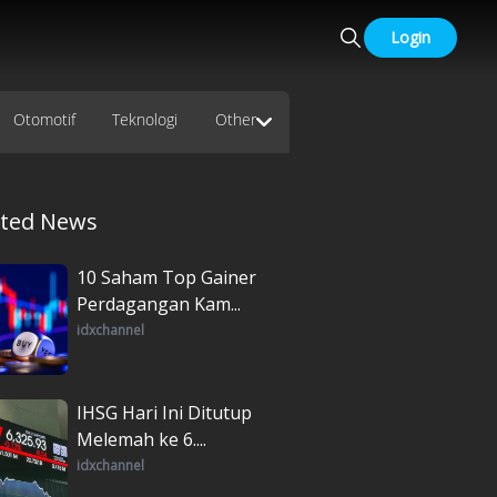
Login
Otomotif
Teknologi
Other
ated News
10 Saham Top Gainer
Perdagangan Kam...
idxchannel
IHSG Hari Ini Ditutup
Melemah ke 6....
idxchannel