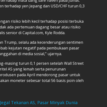
S terhadap mata uang safe haven pada Jumat.
sen terhadap yen Jepang dan USD/CHF turun 0,3
gan risiko lebih kecil terhadap posisi terbuka
idak ada pertemuan dagang besar atau risiko
lis senior di Capital.com, Kyle Rodda.
n Trump, selalu ada kecenderungan sentimen
 sebab kejutan negatif pada pembukaan pasar
unggahan di media sosial,” ujarnya.
g-masing turun 0,1 persen setelah Wall Street
 ritel AS yang lemah serta penurunan
produsen pada April mendorong pasar untuk
kan moneter sebesar total 56 basis poin oleh
Jegal Tekanan AS, Pasar Minyak Dunia