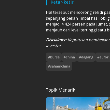
Ketar-ketir
Hal tersebut mendorong reli di pa
sepanjang pekan. Imbal hasil oblig
menjadi 4,424 persen pada Jumat, 
menjauh dari level tertinggi satu b
Disclaimer
: Keputusan pembelian
investor.
#
bursa
#
china
#
dagang
#
eufori
#
sahamchina
Topik Menarik