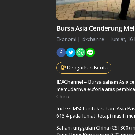
Bursa Asia Cenderung Mel
Ekonomi
|
idxchannel |
Jum'at, 16
Dengarkan Berita
IDXChannel –
Bursa saham Asia cen
memudarnya euforia atas pembicar
China.
Indeks MSCI untuk saham Asia Pasif
613,4 pada Jumat, tetapi masih me
Saham unggulan China (CSI 300) 
Seng Hong Kong turun 0,82 perse