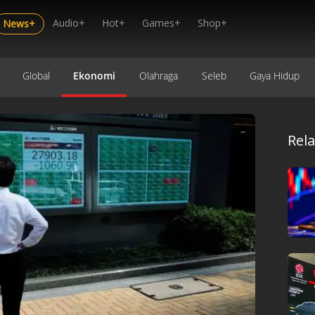
Audio+
Hot+
Games+
Shop+
News+
Global
Ekonomi
Olahraga
Seleb
Gaya Hidup
Rel