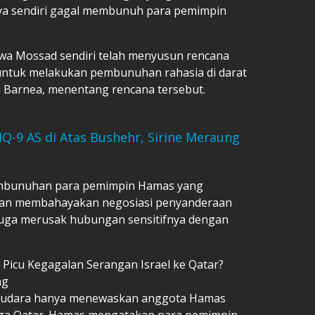
ya sendiri gagal membunuh para pemimpin
a Mossad sendiri telah menyusun rencana
untuk melakukan pembunuhan rahasia di darat
d Barnea, menentang rencana tersebut.
-9 AS di Atas Bushehr, Sirine Meraung
embunuhan para pemimpin Hamas yang
 akan membahayakan negosiasi penyanderaan
juga merusak hubungan sensitifnya dengan
cu Kegagalan Serangan Israel ke Qatar?
ng
n udara hanya menewaskan anggota Hamas
aga Qatar. Hamas mengatakan para pemimpin