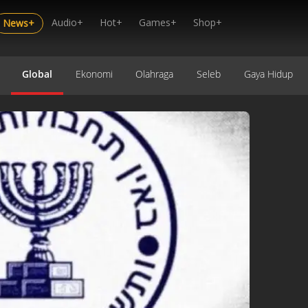
Audio+
Hot+
Games+
Shop+
News+
Global
Ekonomi
Olahraga
Seleb
Gaya Hidup