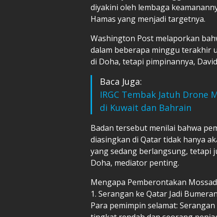
diyakini oleh lembaga keamanann
Hamas yang menjadi targetnya.
Washington Post melaporkan bahw
dalam beberapa minggu terakhir 
di Doha, tetapi pimpinannya, Davi
Baca Juga:
IRGC Tembak Jatuh Drone MQ
di Kuwait dan Bahrain
Badan tersebut menilai bahwa p
diasingkan di Qatar tidak hanya
yang sedang berlangsung, tetapi 
Doha, mediator penting.
Mengapa Pemberontakan Mossad Pi
1. Serangan ke Qatar Jadi Bumera
Para pemimpin selamat: Seranga
tingkat rendah dan seorang penj