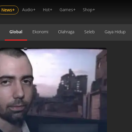
Audio+
Hot+
Games+
Shop+
News+
Global
Ekonomi
Olahraga
Seleb
Gaya Hidup