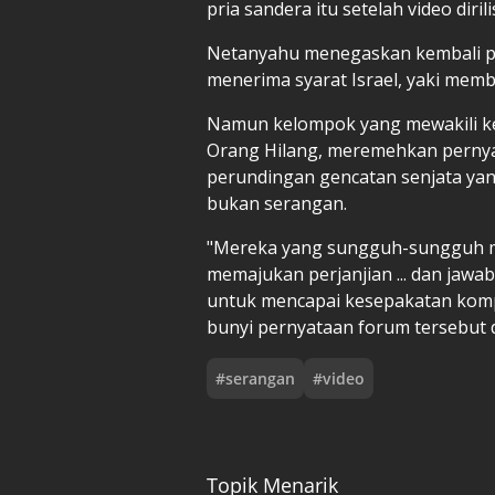
pria sandera itu setelah video dirili
Netanyahu menegaskan kembali pe
menerima syarat Israel, yaki mem
Namun kelompok yang mewakili ke
Orang Hilang, meremehkan perny
perundingan gencatan senjata ya
bukan serangan.
"Mereka yang sungguh-sungguh m
memajukan perjanjian ... dan jaw
untuk mencapai kesepakatan kom
bunyi pernyataan forum tersebut d
#
serangan
#
video
Topik Menarik