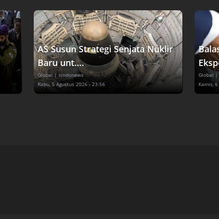
AS Susun Strategi Senjata Nuklir
Bala
Baru unt....
Eksp
Global
| sindonews
Global
|
Rabu, 5 Agustus 2026 - 23:56
Kamis, 6