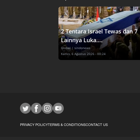
2 Tentara Israel Tewas dan 7
Lainnya Luka....
Global
| sindonews
Kamis, 6 Agustus 2026 - 00:24
PRIVACY POLICY
TERMS & CONDITIONS
CONTACT US