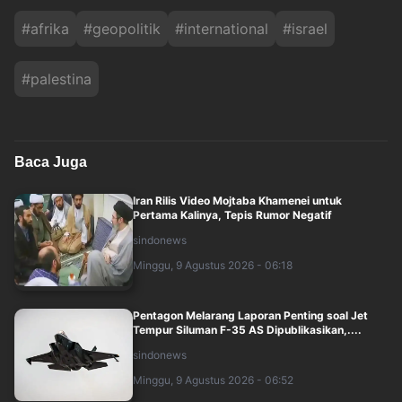
#
afrika
#
geopolitik
#
international
#
israel
#
palestina
Baca Juga
Iran Rilis Video Mojtaba Khamenei untuk
Pertama Kalinya, Tepis Rumor Negatif
sindonews
Minggu, 9 Agustus 2026 - 06:18
Pentagon Melarang Laporan Penting soal Jet
Tempur Siluman F-35 AS Dipublikasikan,....
sindonews
Minggu, 9 Agustus 2026 - 06:52