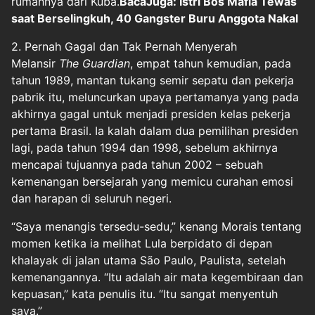
rumahnya dari Kuba.
BacaJuga: Istri Bos Mafia Tewas
saat Berselingkuh, 40 Gangster Buru Anggota Nakal
2. Pernah Gagal dan Tak Pernah Menyerah
Melansir
The Guardian
, empat tahun kemudian, pada
tahun 1989, mantan tukang semir sepatu dan pekerja
pabrik itu, meluncurkan upaya pertamanya yang pada
akhirnya gagal untuk menjadi presiden kelas pekerja
pertama Brasil. Ia kalah dalam dua pemilihan presiden
lagi, pada tahun 1994 dan 1998, sebelum akhirnya
mencapai tujuannya pada tahun 2002 – sebuah
kemenangan bersejarah yang memicu curahan emosi
dan harapan di seluruh negeri.
“Saya menangis tersedu-sedu,” kenang Morais tentang
momen ketika ia melihat Lula berpidato di depan
khalayak di jalan utama São Paulo, Paulista, setelah
kemenangannya. “Itu adalah air mata kegembiraan dan
kepuasan,” kata penulis itu. “Itu sangat menyentuh
saya.”