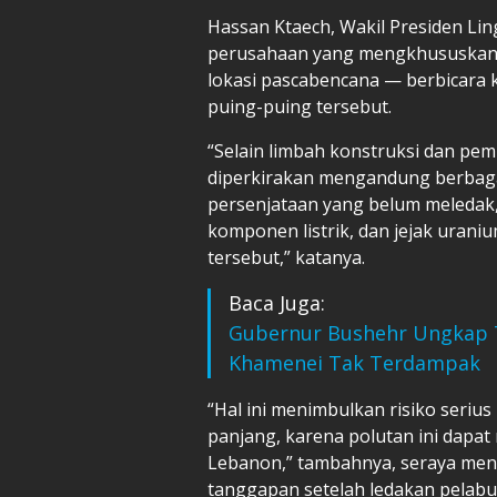
Hassan Ktaech, Wakil Presiden L
perusahaan yang mengkhususkan d
lokasi pascabencana — berbicara
puing-puing tersebut.
“Selain limbah konstruksi dan p
diperkirakan mengandung berbaga
persenjataan yang belum meledak, 
komponen listrik, dan jejak uraniu
tersebut,” katanya.
Baca Juga:
Gubernur Bushehr Ungkap 
Khamenei Tak Terdampak
“Hal ini menimbulkan risiko seriu
panjang, karena polutan ini dapa
Lebanon,” tambahnya, seraya menc
tanggapan setelah ledakan pelabu