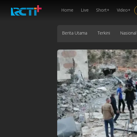
Home
Live
Short+
Video+
Berita Utama
Terkini
Nasional