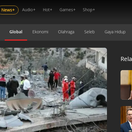
Audio+
Hot+
Games+
Shop+
News+
Global
Ekonomi
Olahraga
Seleb
Gaya Hidup
Rel