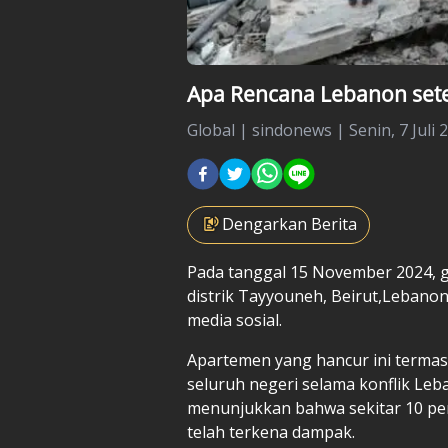
Apa Rencana Lebanon sete
Global
|
sindonews |
Senin, 7 Juli 
Dengarkan Berita
Pada tanggal 15 November 2024, 
distrik Tayyouneh, Beirut,
Lebano
media sosial.
Apartemen yang hancur ini termasu
seluruh negeri selama konflik Leb
menunjukkan bahwa sekitar 10 per
telah terkena dampak.