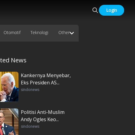
Login
Otomotif
Teknologi
Other
ated News
Kankernya Menyebar,
Eks Presiden AS...
sindonews
Politisi Anti-Muslim
Andy Ogles Keo...
sindonews