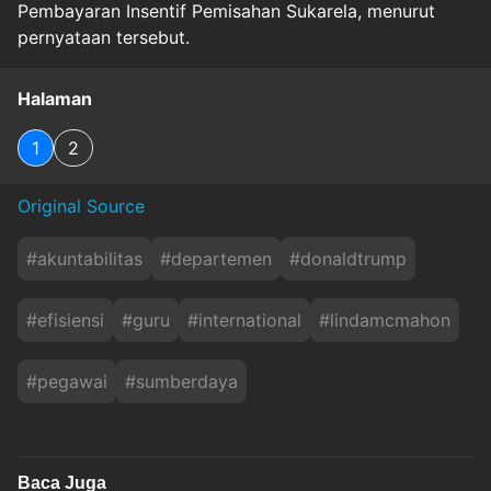
Pembayaran Insentif Pemisahan Sukarela, menurut
pernyataan tersebut.
Halaman
1
2
Original Source
#
akuntabilitas
#
departemen
#
donaldtrump
#
efisiensi
#
guru
#
international
#
lindamcmahon
#
pegawai
#
sumberdaya
Baca Juga