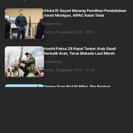
Abdul El-Sayed Menang Pemilihan Pendahuluan
Senat Michigan, AIPAC Kalah Telak
sindonews
Kamis, 6 Agustus 2026 - 09:12
Houthi Paksa 29 Kapal Tanker Arab Saudi
Berbalik Arah, Terus Blokade Laut Merah
sindonews
Kamis, 6 Agustus 2026 - 10:24
Terima Suap Rp146 Miliar, Eks Pejabat
Pertahanan Dipenjara 10 Tahun
sindonews
Kamis, 6 Agustus 2026 - 07:32
Mengapa Arab Saudi Mengubah Perannya
dalam Perang Iran? Ini Analisisnya