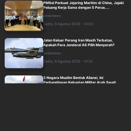
PMSol Perkuat Jejaring Maritim di China, Jajaki
Peluang Kerja Sama dengan 5 Perus....
sindonews
Sabtu, 8 Agustus 2026 - 14:03
Jalan Keluar Perang Iran Masih Terbatas,
Apakah Para Jenderal AS Pilih Menyerah?
sindonews
Sabtu, 8 Agustus 2026 - 14:22
3 Negara Muslim Bentuk Aliansi, Ini
Perbandingan Kekuatan Militer Arab Saudi,
Tur....
sindonews
Sabtu, 8 Agustus 2026 - 13:30
7 Negara yang Menawarkan Uang Tunai bagi
Warga Asing yang Mau Jadi Penduduk Baru
sindonews