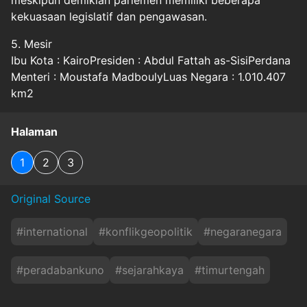
meskipun demikian parlemen memiliki beberapa
kekuasaan legislatif dan pengawasan.
5. Mesir
Ibu Kota : KairoPresiden : Abdul Fattah as-SisiPerdana
Menteri : Moustafa MadboulyLuas Negara : 1.010.407
km2
Halaman
1
2
3
Original Source
#
international
#
konflikgeopolitik
#
negaranegara
#
peradabankuno
#
sejarahkaya
#
timurtengah