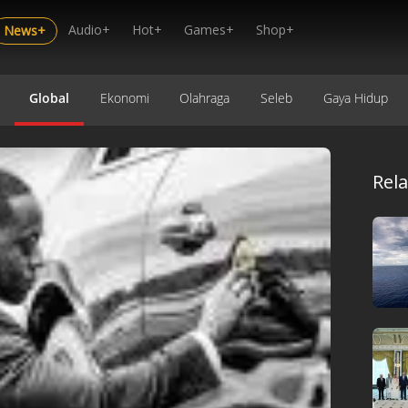
Audio+
Hot+
Games+
Shop+
News+
Global
Ekonomi
Olahraga
Seleb
Gaya Hidup
Rel