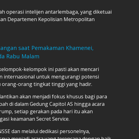
h operasi intelijen antarlembaga, yang diketuai
 dan Departemen Kepolisian Metropolitan
Serangan saat Pemakaman Khamenei,
ada Rabu Malam
 kelompok-kelompok ini pasti akan mencari
dan internasional untuk mengurangi potensi
orang-orang tingkat tinggi yang hadir.
lantikan akan menjadi fokus khusus bagi para
ah di dalam Gedung Capitol AS hingga acara
ump, setiap gerakan pada hari itu akan
asi keamanan Secret Service.
SSE dan melalui dedikasi personelnya,
usnya menjadi acara yang terencana dengan baik