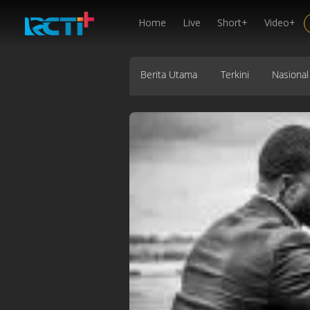
Home
Live
Short+
Video+
Berita Utama
Terkini
Nasional