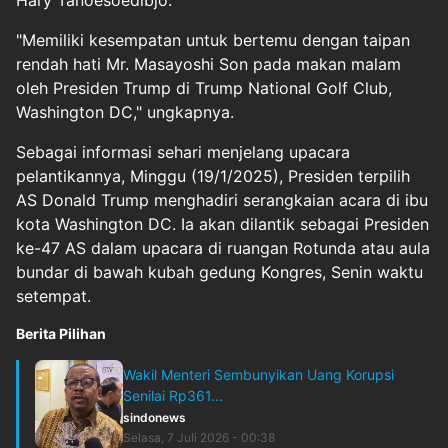
Hary Tanoesoedibjo.
"Memiliki kesempatan untuk bertemu dengan taipan
rendah hati Mr. Masayoshi Son pada makan malam
oleh Presiden Trump di Trump National Golf Club,
Washington DC," ungkapnya.
Sebagai informasi sehari menjelang upacara
pelantikannya, Minggu (19/1/2025), Presiden terpilih
AS Donald Trump menghadiri serangkaian acara di ibu
kota Washington DC. Ia akan dilantik sebagai Presiden
ke-47 AS dalam upacara di ruangan Rotunda atau aula
bundar di bawah kubah gedung Kongres, Senin waktu
setempat.
Berita Pilihan
Wakil Menteri Sembunyikan Uang Korupsi
Senilai Rp361...
sindonews
Selasa, 7 Juli 2026 - 00:38