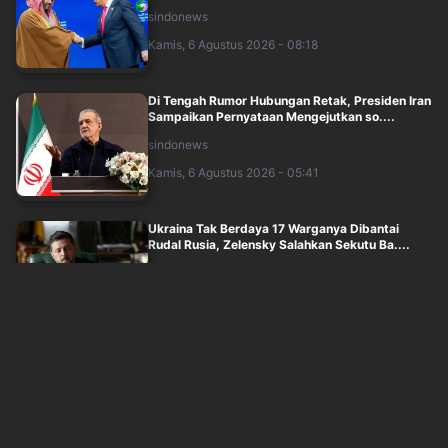
sindonews
Kamis, 6 Agustus 2026 - 08:18
Di Tengah Rumor Hubungan Retak, Presiden Iran
Sampaikan Pernyataan Mengejutkan so....
sindonews
Kamis, 6 Agustus 2026 - 05:41
Ukraina Tak Berdaya 17 Warganya Dibantai
Rudal Rusia, Zelensky Salahkan Sekutu Ba....
sindonews
Kamis, 6 Agustus 2026 - 04:14
Sudah 81 Tahun Tragedi Hiroshima dan
Nagasaki, Ini Jumlah Bom Nuklir Dunia Sekara....
sindonews
Kamis, 6 Agustus 2026 - 04:56