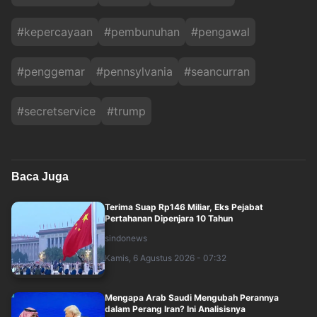
#
kepercayaan
#
pembunuhan
#
pengawal
#
penggemar
#
pennsylvania
#
seancurran
#
secretservice
#
trump
Baca Juga
Terima Suap Rp146 Miliar, Eks Pejabat
Pertahanan Dipenjara 10 Tahun
sindonews
Kamis, 6 Agustus 2026 - 07:32
Mengapa Arab Saudi Mengubah Perannya
dalam Perang Iran? Ini Analisisnya