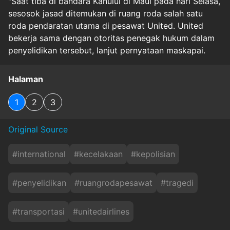
"Saat tiba di bandara Kahului di Maui pada hari Selasa,
sesosok jasad ditemukan di ruang roda salah satu
roda pendaratan utama di pesawat United. United
bekerja sama dengan otoritas penegak hukum dalam
penyelidikan tersebut, lanjut pernyataan maskapai.
Halaman
1
2
3
Original Source
#
international
#
kecelakaan
#
kepolisian
#
penyelidikan
#
ruangrodapesawat
#
tragedi
#
transportasi
#
unitedairlines