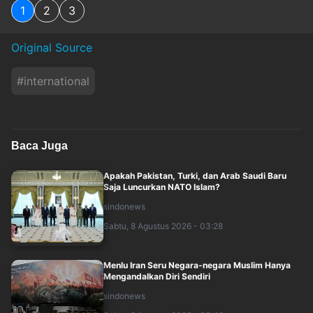
1
2
3
Original Source
#
international
Baca Juga
Apakah Pakistan, Turki, dan Arab Saudi Baru
Saja Luncurkan NATO Islam?
sindonews
Sabtu, 8 Agustus 2026 - 03:28
Menlu Iran Seru Negara-negara Muslim Hanya
Mengandalkan Diri Sendiri
sindonews