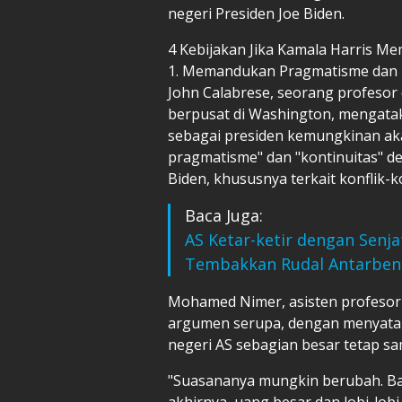
negeri Presiden Joe Biden.
4 Kebijakan Jika Kamala Harris M
1. Memandukan Pragmatisme dan 
John Calabrese, seorang profesor d
berpusat di Washington, mengata
sebagai presiden kemungkinan ak
pragmatisme" dan "kontinuitas" d
Biden, khususnya terkait konflik-k
Baca Juga:
AS Ketar-ketir dengan Senja
Tembakkan Rudal Antarben
Mohamed Nimer, asisten profesor 
argumen serupa, dengan menyatakan
negeri AS sebagian besar tetap s
"Suasananya mungkin berubah. Ba
akhirnya, uang besar dan lobi-lo