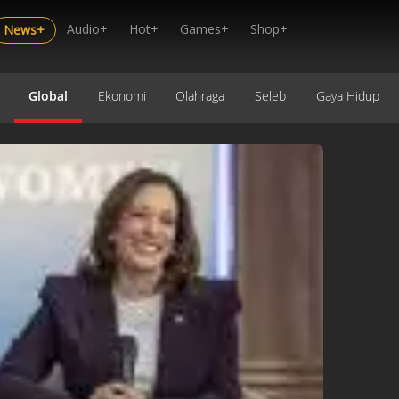
Audio+
Hot+
Games+
Shop+
News+
Global
Ekonomi
Olahraga
Seleb
Gaya Hidup