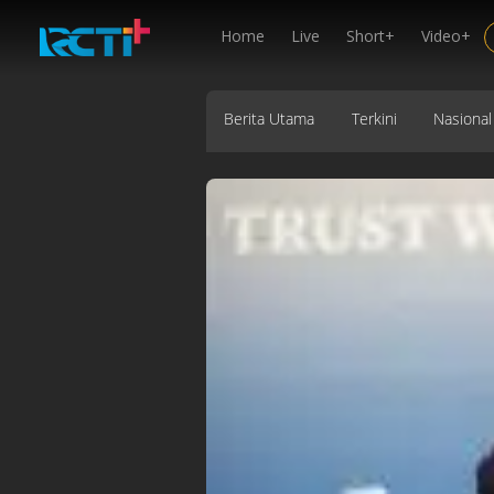
Home
Live
Short+
Video+
Berita Utama
Terkini
Nasional