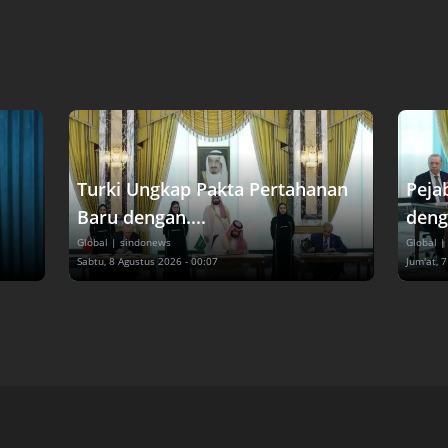
Turki Ungkap Pakta Pertahanan
Peja
Baru dengan....
deng
Global
| sindonews
Global
|
Sabtu, 8 Agustus 2026 - 00:07
Jum'at, 