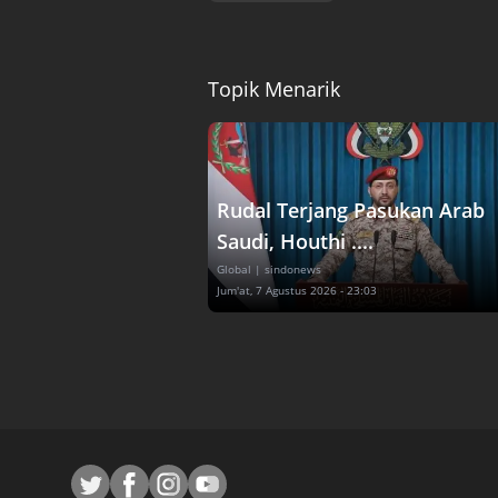
Topik Menarik
Rudal Terjang Pasukan Arab
Saudi, Houthi ....
Global
| sindonews
Jum'at, 7 Agustus 2026 - 23:03