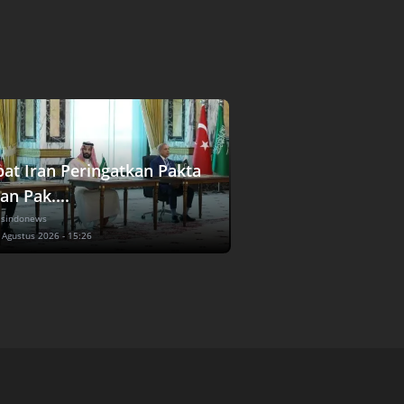
bat Iran Peringatkan Pakta
an Pak....
 sindonews
7 Agustus 2026 - 15:26