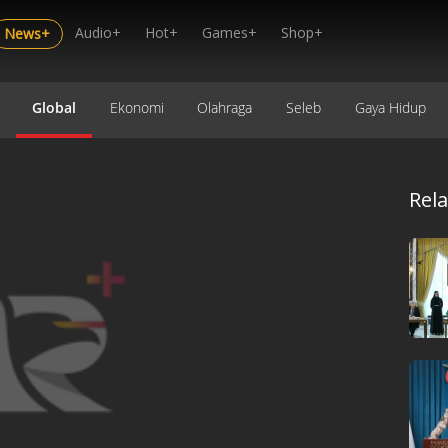
Audio+
Hot+
Games+
Shop+
News+
Global
Ekonomi
Olahraga
Seleb
Gaya Hidup
Rel