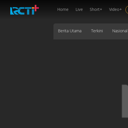
Home
Live
Short+
Video+
Berita Utama
Terkini
Nasional