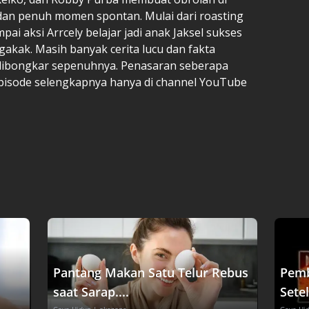
u dan penuh momen spontan. Mulai dari roasting
ampai aksi Arrcely belajar jadi anak Jaksel sukses
akak. Masih banyak cerita lucu dan fakta
dibongkar sepenuhnya. Penasaran seberapa
isode selengkapnya hanya di channel YouTube
Pantang Makan Satu Telur Rebus
Pemb
saat Sarap....
Setel
Gaya Hidup
| okezone
Gaya Hi