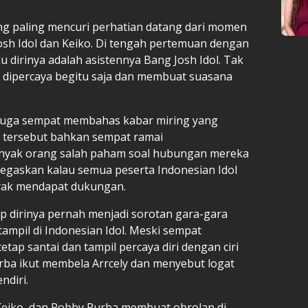
yang paling mencuri perhatian datang dari momen
osh Idol dan Keiko. Di tengah pertemuan dengan
 dirinya adalah asistennya Bang Josh Idol. Tak
 dipercaya begitu saja dan membuat suasana
ly juga sempat membahas kabar miring yang
u tersebut bahkan sempat ramai
nyak orang salah paham soal hubungan mereka
enegaskan kalau semua peserta Indonesian Idol
yak mendapat dukungan.
ap dirinya pernah menjadi sorotan gara-gara
tampil di Indonesian Idol. Meski sempat
etap santai dan tampil percaya diri dengan ciri
rba ikut membela Arrcely dan menyebut logat
ndiri.
 Keiko, dan Robby Purba membuat obrolan di