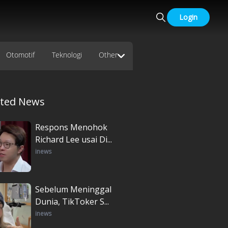
Login
Otomotif
Teknologi
Other
ated News
Respons Menohok
Richard Lee usai Di...
inews
Sebelum Meninggal
Dunia, TikToker S...
inews