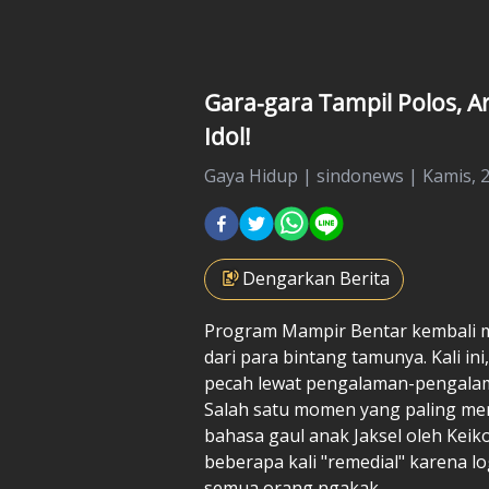
Gara-gara Tampil Polos, A
Idol!
Gaya Hidup
|
sindonews |
Kamis, 2
Dengarkan Berita
Program Mampir Bentar kembali m
dari para bintang tamunya. Kali ini
pecah lewat pengalaman-pengalama
Salah satu momen yang paling menc
bahasa gaul anak Jaksel oleh Keik
beberapa kali "remedial" karena l
semua orang ngakak.