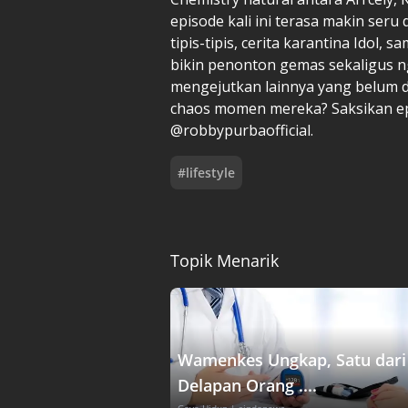
episode kali ini terasa makin ser
tipis-tipis, cerita karantina Idol, s
bikin penonton gemas sekaligus ng
mengejutkan lainnya yang belum 
chaos momen mereka? Saksikan ep
@robbypurbaofficial.
#
lifestyle
Topik Menarik
Wamenkes Ungkap, Satu dari
Delapan Orang ....
Gaya Hidup
| sindonews