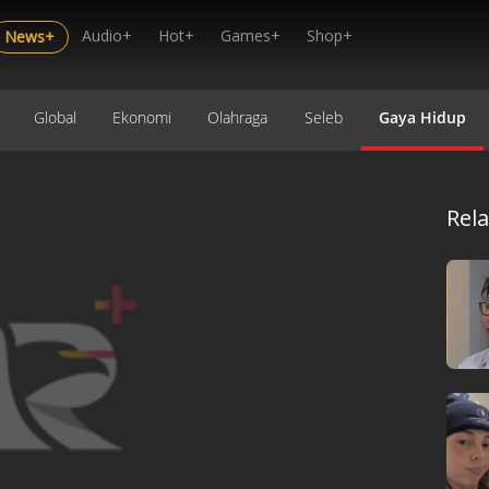
Audio+
Hot+
Games+
Shop+
News+
Global
Ekonomi
Olahraga
Seleb
Gaya Hidup
Rel