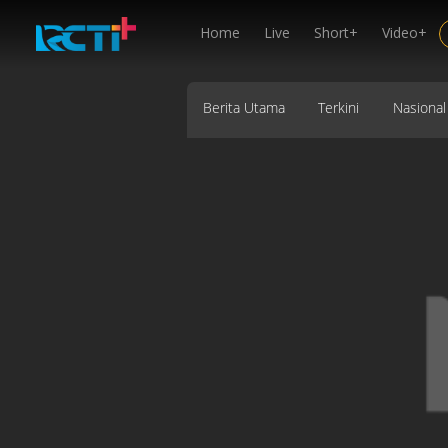
Home
Live
Short+
Video+
Berita Utama
Terkini
Nasional