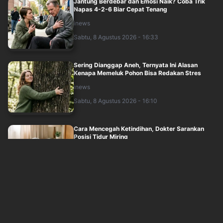
Jantung Berdebar dan Emosi Naik? Coba Trik
Napas 4-2-6 Biar Cepat Tenang
inews
Sabtu, 8 Agustus 2026 - 16:33
Sering Dianggap Aneh, Ternyata Ini Alasan
Kenapa Memeluk Pohon Bisa Redakan Stres
inews
Sabtu, 8 Agustus 2026 - 16:10
Cara Mencegah Ketindihan, Dokter Sarankan
Posisi Tidur Miring
inews
Sabtu, 8 Agustus 2026 - 15:54
30 Tahun Berkarya, Project Pop Bikin Ribuan
Penggemar Bernostalgia di Konser Fore....
inews