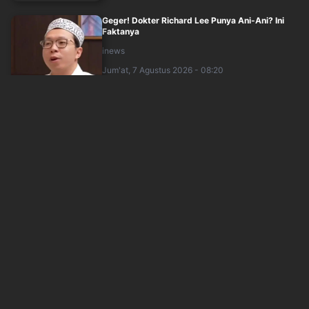
Geger! Dokter Richard Lee Punya Ani-Ani? Ini
Faktanya
inews
Jum'at, 7 Agustus 2026 - 08:20
WBI Fashion Padel Nusantara Resmi Digelar di
Margot Padel, Intip Keseruannya!
inews
Jum'at, 7 Agustus 2026 - 07:55
Sebelum Meninggal Dunia, TikToker Sydney
Towle Berjuang Melawan Kanker Langka
inews
Jum'at, 7 Agustus 2026 - 05:07
BLINK Kecewa! Perayaan 10 Tahun BLACKPINK
Cuma Undang 40 Fans