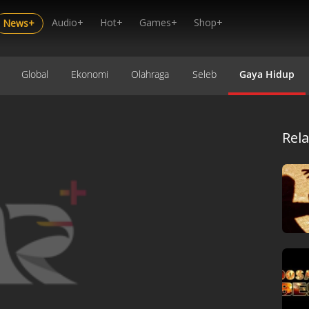
Audio+
Hot+
Games+
Shop+
News+
Global
Ekonomi
Olahraga
Seleb
Gaya Hidup
Rel