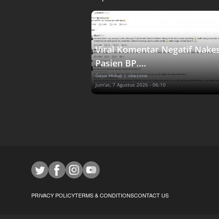
Viral Komentar Negatif Nake
Pasien BP....
Gaya Hidup
| okezone
Jum'at, 7 Agustus 2026 - 06:10
PRIVACY POLICY
TERMS & CONDITIONS
CONTACT US