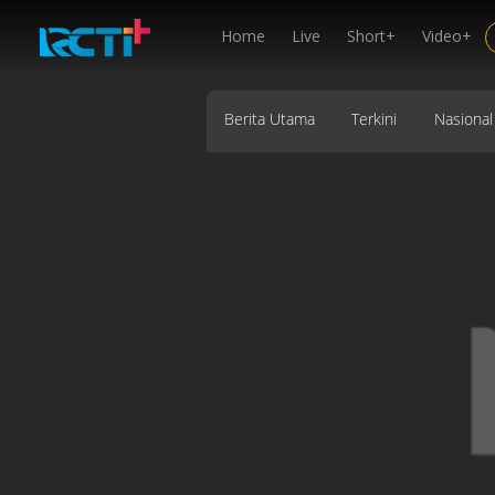
Home
Live
Short+
Video+
Berita Utama
Terkini
Nasional