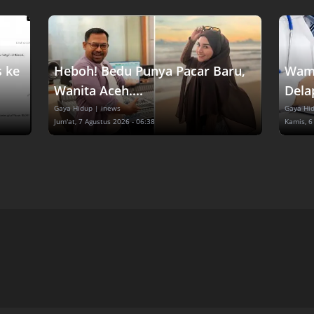
s ke
Heboh! Bedu Punya Pacar Baru,
Wame
Wanita Aceh....
Dela
Gaya Hidup
| inews
Gaya Hi
Jum'at, 7 Agustus 2026 - 06:38
Kamis, 6