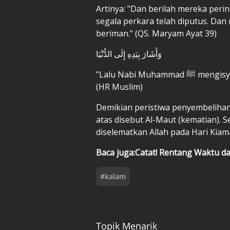
Artinya: "Dan berilah mereka perin
segala perkara telah diputus. Dan
beriman." (QS. Maryam Ayat 39)
وَأَشَارَ بِيَدِهِ إِلَى الدُّنْيَا
"Lalu Nabi Muhammad ﷺ mengisyaratkan dengan tangannya kepada dunia ini."
(HR Muslim)
Demikian peristiwa penyembelihan
atas disebut Al-Maut (kematian).
diselematkan Allah pada Hari Kiam
Baca juga:Catat! Rentang Waktu d
#
kalam
Topik Menarik